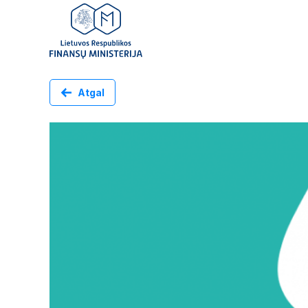
Atgal