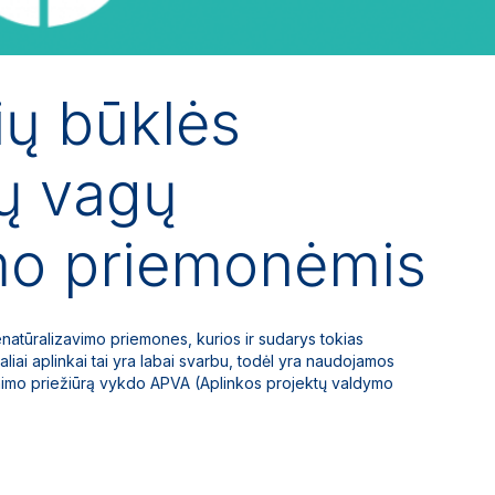
ių būklės
ų vagų
imo priemonėmis
enatūralizavimo priemones, kurios ir sudarys tokias
liai aplinkai tai yra labai svarbu, todėl yra naudojamos
inimo priežiūrą vykdo APVA (Aplinkos projektų valdymo