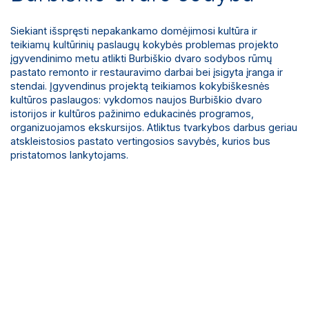
Siekiant išspręsti nepakankamo domėjimosi kultūra ir
teikiamų kultūrinių paslaugų kokybės problemas projekto
įgyvendinimo metu atlikti Burbiškio dvaro sodybos rūmų
pastato remonto ir restauravimo darbai bei įsigyta įranga ir
stendai. Įgyvendinus projektą teikiamos kokybiškesnės
kultūros paslaugos: vykdomos naujos Burbiškio dvaro
istorijos ir kultūros pažinimo edukacinės programos,
organizuojamos ekskursijos. Atliktus tvarkybos darbus geriau
atskleistosios pastato vertingosios savybės, kurios bus
pristatomos lankytojams.