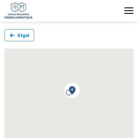
Atgal