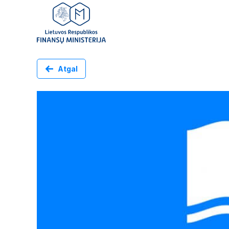
Atgal