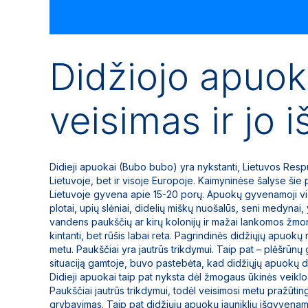
Didžiojo apuo
veisimas ir jo 
Didieji apuokai (Bubo bubo) yra nykstanti, Lietuvos Respu
Lietuvoje, bet ir visoje Europoje. Kaimyninėse šalyse šie 
Lietuvoje gyvena apie 15-20 porų. Apuokų gyvenamoji viet
plotai, upių slėniai, didelių miškų nuošalūs, seni medynai
vandens paukščių ar kirų kolonijų ir mažai lankomos žmoni
kintanti, bet rūšis labai reta. Pagrindinės didžiųjų apuokų 
metu. Paukščiai yra jautrūs trikdymui. Taip pat – plėšrūn
situaciją gamtoje, buvo pastebėta, kad didžiųjų apuokų d
Didieji apuokai taip pat nyksta dėl žmogaus ūkinės veiklo
Paukščiai jautrūs trikdymui, todėl veisimosi metu pražūting
grybavimas. Taip pat didžiųjų apuokų jauniklių išgyvena