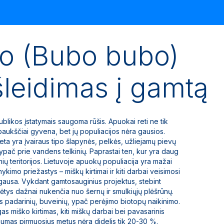
ko (Bubo bubo)
išleidimas į gamtą
blikos įstatymais saugoma rūšis. Apuokai reti ne tik
paukščiai gyvena, bet jų populiacijos nėra gausios.
a yra įvairaus tipo šlapynės, pelkės, užliejamų pievų
, ypač prie vandens telkinių. Paprastai ten, kur yra daug
ų teritorijos. Lietuvoje apuokų populiacija yra mažai
nykimo priežastys – miškų kirtimai ir kiti darbai veisimosi
ų gausa. Vykdant gamtosauginius projektus, stebint
ėtys dažnai nukenčia nuo šernų ir smulkiųjų plėšrūnų.
s padarinių, buveinių, ypač perėjimo biotopų naikinimo.
as miško kirtimas, kiti miškų darbai bei pavasarinis
mumas pirmuosius metus nėra didelis tik 20-30 %.