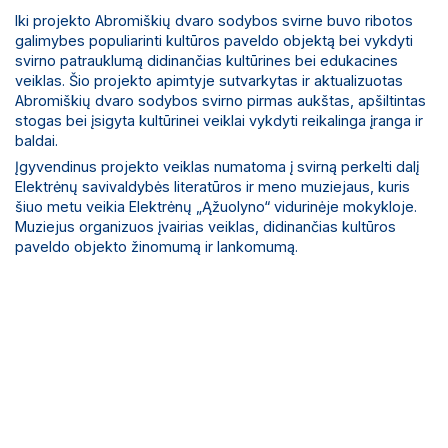
Iki projekto Abromiškių dvaro sodybos svirne buvo ribotos
galimybes populiarinti kultūros paveldo objektą bei vykdyti
svirno patrauklumą didinančias kultūrines bei edukacines
veiklas. Šio projekto apimtyje sutvarkytas ir aktualizuotas
Abromiškių dvaro sodybos svirno pirmas aukštas, apšiltintas
stogas bei įsigyta kultūrinei veiklai vykdyti reikalinga įranga ir
baldai.
Įgyvendinus projekto veiklas numatoma į svirną perkelti dalį
Elektrėnų savivaldybės literatūros ir meno muziejaus, kuris
šiuo metu veikia Elektrėnų „Ąžuolyno“ vidurinėje mokykloje.
Muziejus organizuos įvairias veiklas, didinančias kultūros
paveldo objekto žinomumą ir lankomumą.