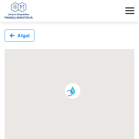
Atgal