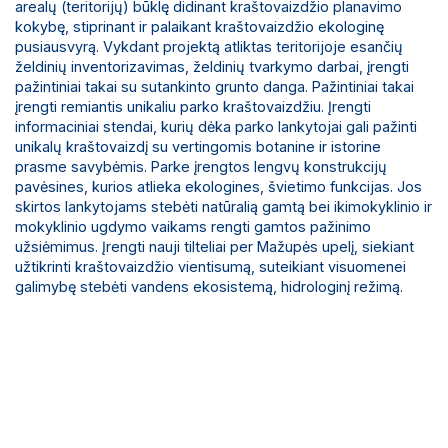
arealų (teritorijų) būklę didinant kraštovaizdžio planavimo
kokybę, stiprinant ir palaikant kraštovaizdžio ekologinę
pusiausvyrą. Vykdant projektą atliktas teritorijoje esančių
želdinių inventorizavimas, želdinių tvarkymo darbai, įrengti
pažintiniai takai su sutankinto grunto danga. Pažintiniai takai
įrengti remiantis unikaliu parko kraštovaizdžiu. Įrengti
informaciniai stendai, kurių dėka parko lankytojai gali pažinti
unikalų kraštovaizdį su vertingomis botanine ir istorine
prasme savybėmis. Parke įrengtos lengvų konstrukcijų
pavėsines, kurios atlieka ekologines, švietimo funkcijas. Jos
skirtos lankytojams stebėti natūralią gamtą bei ikimokyklinio ir
mokyklinio ugdymo vaikams rengti gamtos pažinimo
užsiėmimus. Įrengti nauji tilteliai per Mažupės upelį, siekiant
užtikrinti kraštovaizdžio vientisumą, suteikiant visuomenei
galimybę stebėti vandens ekosistemą, hidrologinį režimą.