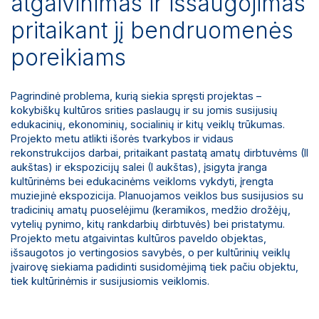
atgaivinimas ir išsaugojimas
pritaikant jį bendruomenės
poreikiams
Pagrindinė problema, kurią siekia spręsti projektas –
kokybiškų kultūros srities paslaugų ir su jomis susijusių
edukacinių, ekonominių, socialinių ir kitų veiklų trūkumas.
Projekto metu atlikti išorės tvarkybos ir vidaus
rekonstrukcijos darbai, pritaikant pastatą amatų dirbtuvėms (II
aukštas) ir ekspozicijų salei (I aukštas), įsigyta įranga
kultūrinėms bei edukacinėms veikloms vykdyti, įrengta
muziejinė ekspozicija. Planuojamos veiklos bus susijusios su
tradicinių amatų puoselėjimu (keramikos, medžio drožėjų,
vytelių pynimo, kitų rankdarbių dirbtuvės) bei pristatymu.
Projekto metu atgaivintas kultūros paveldo objektas,
išsaugotos jo vertingosios savybės, o per kultūrinių veiklų
įvairovę siekiama padidinti susidomėjimą tiek pačiu objektu,
tiek kultūrinėmis ir susijusiomis veiklomis.