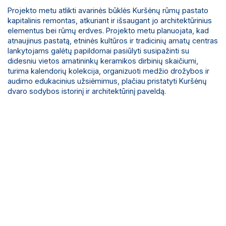
Projekto metu atlikti avarinės būklės Kuršėnų rūmų pastato
kapitalinis remontas, atkuriant ir išsaugant jo architektūrinius
elementus bei rūmų erdves. Projekto metu planuojata, kad
atnaujinus pastatą, etninės kultūros ir tradicinių amatų centras
lankytojams galėtų papildomai pasiūlyti susipažinti su
didesniu vietos amatininkų keramikos dirbinių skaičiumi,
turima kalendorių kolekcija, organizuoti medžio drožybos ir
audimo edukacinius užsiėmimus, plačiau pristatyti Kuršėnų
dvaro sodybos istorinį ir architektūrinį paveldą.