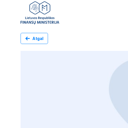
Atgal