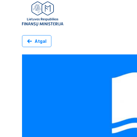
Atgal