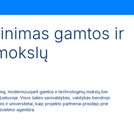
inimas gamtos ir
 mokslų
umą, modernizuojant gamtos ir technologinių mokslų bei
ietuvoje. Visos šalies savivaldybės, valstybės bendrojo
ir universitetai, kaip projekto partneriai prisidėjo prie
švietimo agentūra.