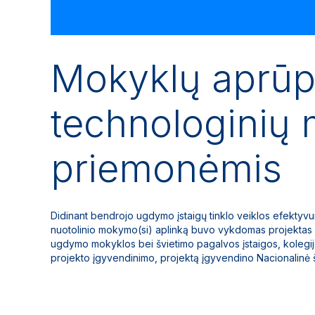
Mokyklų aprūp
technologinių
priemonėmis
Didinant bendrojo ugdymo įstaigų tinklo veiklos efektyv
nuotolinio mokymo(si) aplinką buvo vykdomas projektas L
ugdymo mokyklos bei švietimo pagalvos įstaigos, kolegijos 
projekto įgyvendinimo, projektą įgyvendino Nacionalinė 