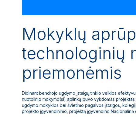
Mokyklų aprūp
technologinių
priemonėmis
Didinant bendrojo ugdymo įstaigų tinklo veiklos efektyv
nuotolinio mokymo(si) aplinką buvo vykdomas projektas L
ugdymo mokyklos bei švietimo pagalvos įstaigos, kolegijos 
projekto įgyvendinimo, projektą įgyvendino Nacionalinė 