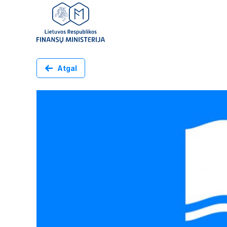
Atgal