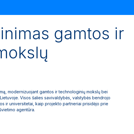
inimas gamtos ir
 mokslų
umą, modernizuojant gamtos ir technologinių mokslų bei
ietuvoje. Visos šalies savivaldybės, valstybės bendrojo
ir universitetai, kaip projekto partneriai prisidėjo prie
švietimo agentūra.