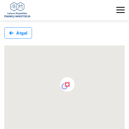
Atgal