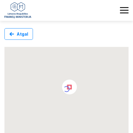
Atgal