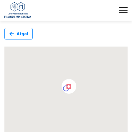
Atgal