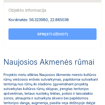
Objekto informacija
Kordinatės: 56.323980, 22.885038
SPRĘSTI UŽDUOTĮ
Naujosios Akmenės rūmai
Projekto metu atliktas Naujosios Akmenės miesto kultūros
rūmų viešosios erdvės sutvarkymas, papildomai sutvarkant
teritoriją nuo rūmų iki stadiono. Įgyvendinant projektą
sutvarkytas kultūros rūmų sklypas, įrengtas teritorijos
apšvietimas, lietaus nuotekų tinklas, poilsio ir laisvalaikio
zonos, atnaujinta ir sutvarkyta skvero bei papildomos
teritorijos danga, augmenija, pasėta veja didžiojoje dalyje