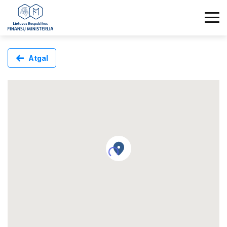
Atgal