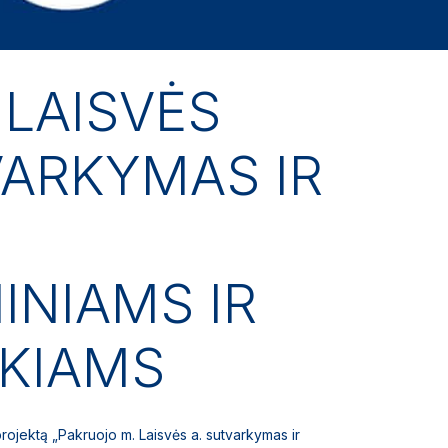
 LAISVĖS
VARKYMAS IR
NIAMS IR
IKIAMS
rojektą „Pakruojo m. Laisvės a. sutvarkymas ir