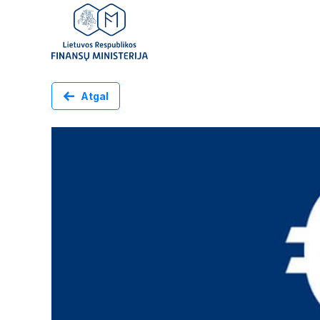
Atgal