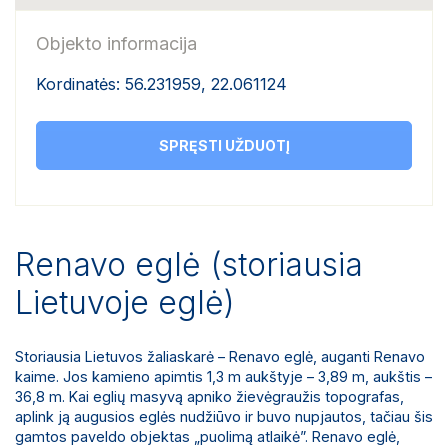
Objekto informacija
Kordinatės: 56.231959, 22.061124
SPRĘSTI UŽDUOTĮ
Renavo eglė (storiausia
Lietuvoje eglė)
Storiausia Lietuvos žaliaskarė – Renavo eglė, auganti Renavo
kaime. Jos kamieno apimtis 1,3 m aukštyje – 3,89 m, aukštis –
36,8 m. Kai eglių masyvą apniko žievėgraužis topografas,
aplink ją augusios eglės nudžiūvo ir buvo nupjautos, tačiau šis
gamtos paveldo objektas „puolimą atlaikė”. Renavo eglė,