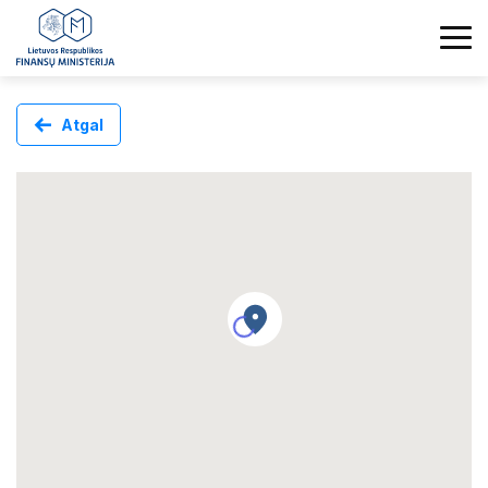
Atgal