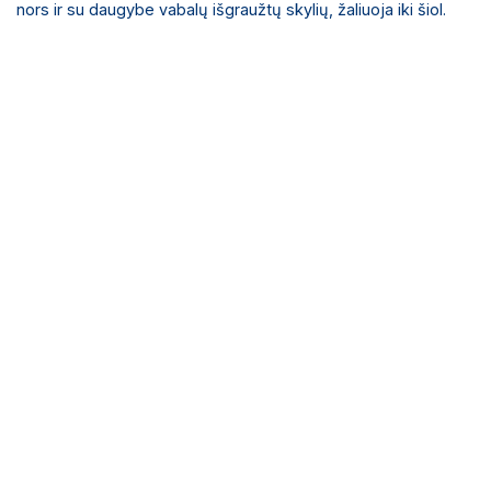
nors ir su daugybe vabalų išgraužtų skylių, žaliuoja iki šiol.