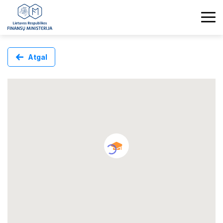
Atgal