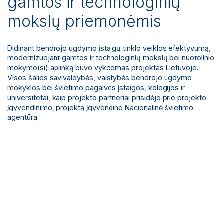
gamtos ir technologinių
mokslų priemonėmis
Didinant bendrojo ugdymo įstaigų tinklo veiklos efektyvumą,
modernizuojant gamtos ir technologinių mokslų bei nuotolinio
mokymo(si) aplinką buvo vykdomas projektas Lietuvoje.
Visos šalies savivaldybės, valstybės bendrojo ugdymo
mokyklos bei švietimo pagalvos įstaigos, kolegijos ir
universitetai, kaip projekto partneriai prisidėjo prie projekto
įgyvendinimo, projektą įgyvendino Nacionalinė švietimo
agentūra.