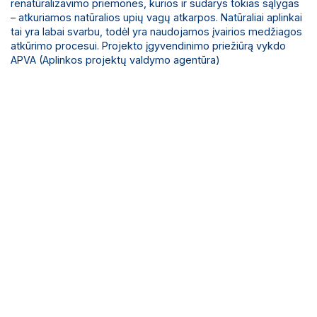
renatūralizavimo priemones, kurios ir sudarys tokias sąlygas
– atkuriamos natūralios upių vagų atkarpos. Natūraliai aplinkai
tai yra labai svarbu, todėl yra naudojamos įvairios medžiagos
atkūrimo procesui. Projekto įgyvendinimo priežiūrą vykdo
APVA (Aplinkos projektų valdymo agentūra)