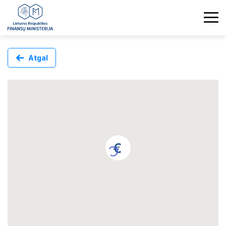
Atgal