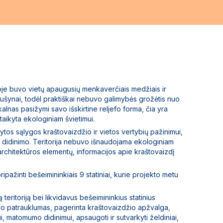
ijoje buvo vietų apaugusių menkaverčiais medžiais ir
ušynai, todėl praktiškai nebuvo galimybės grožėtis nuo
lnas pasižymi savo išskirtine reljefo forma, čia yra
taikyta ekologiniam švietimui.
rytos sąlygos kraštovaizdžio ir vietos vertybių pažinimui,
 didinimo. Teritorija nebuvo išnaudojama ekologiniam
 architektūros elementų, informacijos apie kraštovaizdį
ipažinti bešeimininkiais 9 statiniai, kurie projekto metu
 teritoriją bei likvidavus bešeimininkius statinius
io patrauklumas, pagerinta kraštovaizdžio apžvalga,
i, matomumo didinimui, apsaugoti ir sutvarkyti želdiniai,