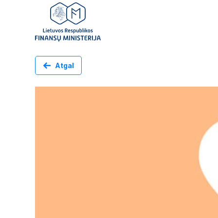
Atgal