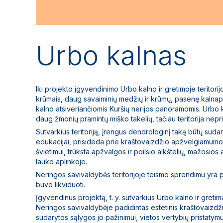
Urbo kalnas
Iki projekto įgyvendinimo Urbo kalno ir gretimoje teritor
krūmais, daug savaiminių medžių ir krūmų, pasenę kalnap
kalno atsiveriančiomis Kuršių nerijos panoramomis. Urbo ka
daug žmonių pramintų miško takelių, tačiau teritorija nepri
Sutvarkius teritoriją, įrengus dendrologinį taką būtų suda
edukacijai, prisideda prie kraštovaizdžio apžvelgiamumo
švietimui, trūksta apžvalgos ir poilsio aikštelių, mažosios
lauko aplinkoje.
Neringos savivaldybės teritorijoje teismo sprendimu yra pr
buvo likviduoti.
Įgyvendinus projektą, t. y. sutvarkius Urbo kalno ir gretimą
Neringos savivaldybėje padidintas estetinis kraštovaizdž
sudarytos sąlygos jo pažinimui, vietos vertybių pristatymu