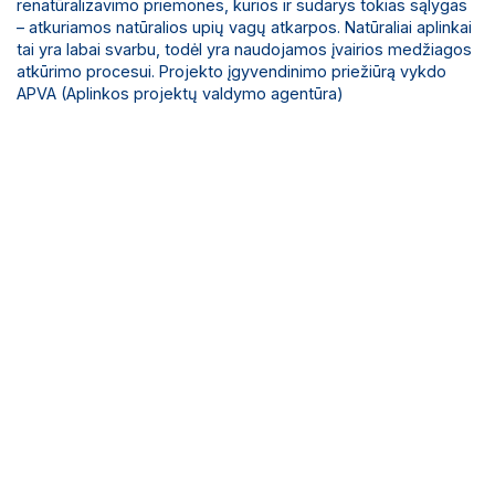
renatūralizavimo priemones, kurios ir sudarys tokias sąlygas
– atkuriamos natūralios upių vagų atkarpos. Natūraliai aplinkai
tai yra labai svarbu, todėl yra naudojamos įvairios medžiagos
atkūrimo procesui. Projekto įgyvendinimo priežiūrą vykdo
APVA (Aplinkos projektų valdymo agentūra)