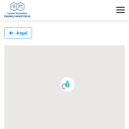
Atgal