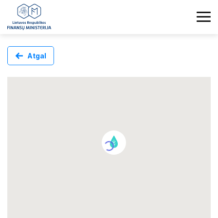
Atgal