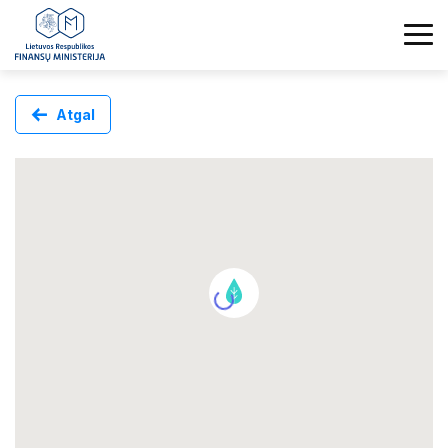
Atgal