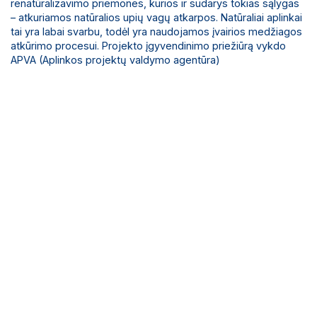
renatūralizavimo priemones, kurios ir sudarys tokias sąlygas
– atkuriamos natūralios upių vagų atkarpos. Natūraliai aplinkai
tai yra labai svarbu, todėl yra naudojamos įvairios medžiagos
atkūrimo procesui. Projekto įgyvendinimo priežiūrą vykdo
APVA (Aplinkos projektų valdymo agentūra)