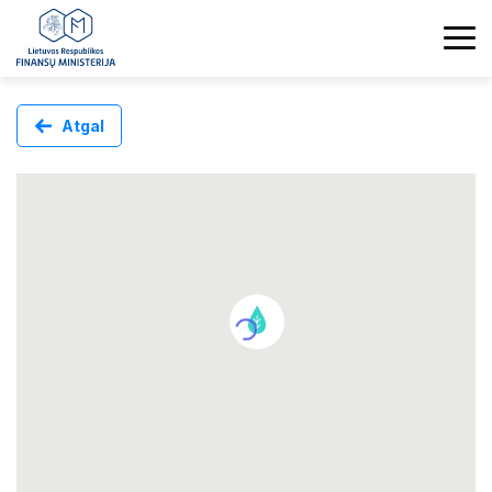
Atgal