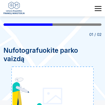
01
/
02
Nufotografuokite parko
vaizdą