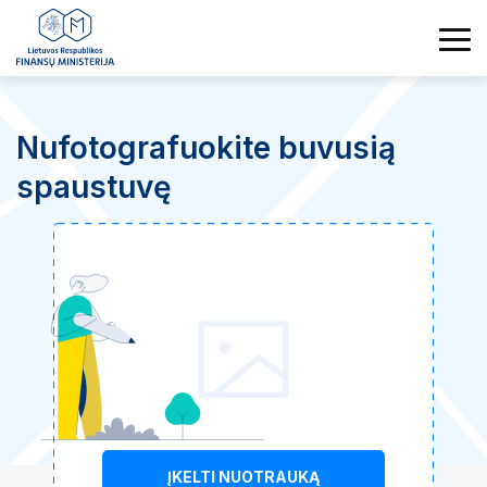
Nufotografuokite buvusią
spaustuvę
ĮKELTI NUOTRAUKĄ