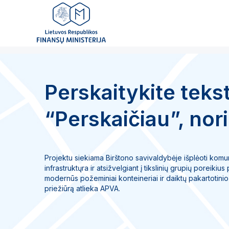
Perskaitykite tekst
“Perskaičiau”, nori
Projektu siekiama Birštono savivaldybėje išplėoti komun
infrastruktųra ir atsižvelgiant į tikslinių grupių poreikiu
modernūs požeminiai konteineriai ir daiktų pakartotin
priežiūrą atlieka APVA.