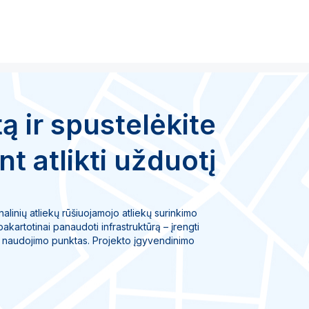
ą ir spustelėkite
nt atlikti užduotį
alinių atliekų rūšiuojamojo atliekų surinkimo
s pakartotinai panaudoti infrastruktūrą – įrengti
io naudojimo punktas. Projekto įgyvendinimo