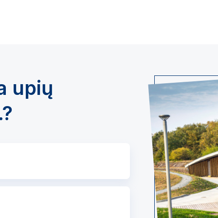
a upių
.?