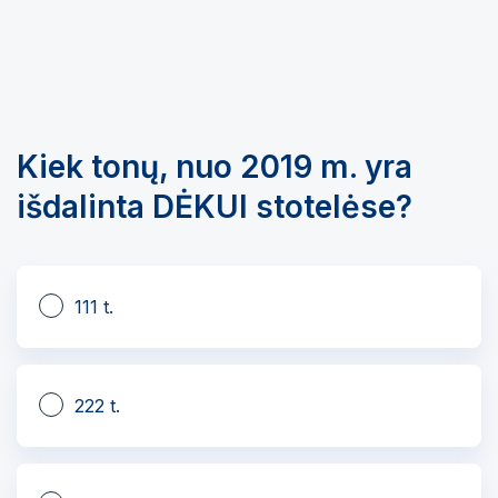
Kiek tonų, nuo 2019 m. yra
išdalinta DĖKUI stotelėse?
111 t.
222 t.