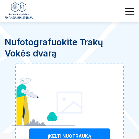
Nufotografuokite Trakų
Vokės dvarą
ĮKELTI NUOTRAUKĄ