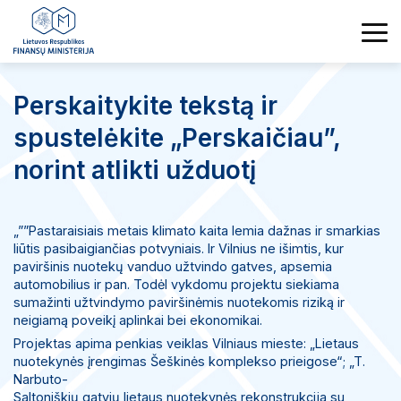
Perskaitykite tekstą ir
spustelėkite
„
Perskaičiau”,
norint atlikti užduotį
„””Pastaraisiais metais klimato kaita lemia dažnas ir smarkias
liūtis pasibaigiančias potvyniais. Ir Vilnius ne išimtis, kur
paviršinis nuotekų vanduo užtvindo gatves, apsemia
automobilius ir pan. Todėl vykdomu projektu siekiama
sumažinti užtvindymo paviršinėmis nuotekomis riziką ir
neigiamą poveikį aplinkai bei ekonomikai.
Projektas apima penkias veiklas Vilniaus mieste: „Lietaus
nuotekynės įrengimas Šeškinės komplekso prieigose“; „T.
Narbuto-
Saltoniškių gatvių lietaus nuotekynės rekonstrukcija su