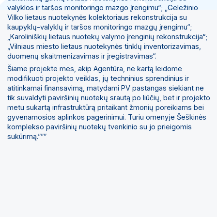
valyklos ir taršos monitoringo mazgo įrengimu“; „Geležinio
Vilko lietaus nuotekynės kolektoriaus rekonstrukcija su
kaupyklų-valyklų ir taršos monitoringo mazgų įrengimu“;
„Karoliniškių lietaus nuotekų valymo įrenginių rekonstrukcija“;
„Vilniaus miesto lietaus nuotekynės tinklų inventorizavimas,
duomenų skaitmenizavimas ir įregistravimas“.
Šiame projekte mes, akip Agentūra, ne kartą leidome
modifikuoti projekto veiklas, jų techninius sprendinius ir
atitinkamai finansavimą, matydami PV pastangas siekiant ne
tik suvaldyti paviršinių nuotekų srautą po liūčių, bet ir projekto
metu sukartą infrastruktūrą pritaikant žmonių poreikiams bei
gyvenamosios aplinkos pagerinimui. Turiu omenyje Šeškinės
komplekso paviršinių nuotekų tvenkinio su jo prieigomis
sukūrimą.”””