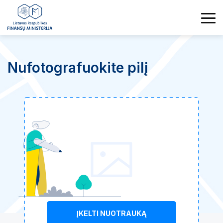
Nufotografuokite pilį
ĮKELTI NUOTRAUKĄ